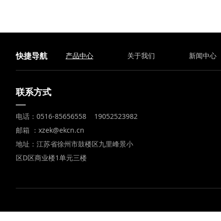
快捷导航
产品中心
关于我们
新闻中心
联系方式
—
电话：0516-85656558 19052523982
邮箱 ：xzek@ekcn.cn
地址：江苏省徐州市鼓楼区九里峰景小
区D区商业楼1单元三楼
互联网药品信息服务资格证书号：(苏