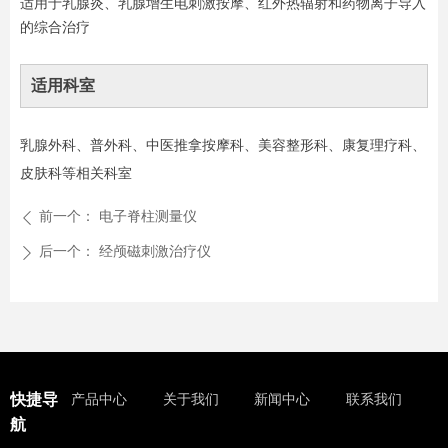
适用于乳腺炎、乳腺增生电刺激按摩、红外热辐射和药物离子导入
的综合治疗
适用科室
乳腺外科、普外科、中医推拿按摩科、美容整形科、康复理疗科、
皮肤科等相关科室
前一个：
电子脊柱测量仪
ꄴ
后一个：
经颅磁刺激治疗仪
ꄲ
快捷导
产品中心
关于我们
新闻中心
联系我们
航