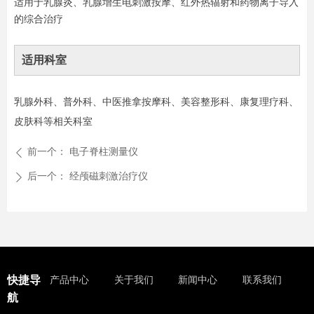
适用于乳腺炎、乳腺增生电刺激按摩、红外热辐射和药物离子导入
的综合治疗
适用科室
乳腺外科、普外科、中医推拿按摩科、美容整形科、康复理疗科、
皮肤科等相关科室
前一个：
电子脊柱测量仪
ꄴ
后一个：
经颅磁刺激治疗仪
ꄲ
快捷导
产品中心
关于我们
新闻中心
联系我们
航