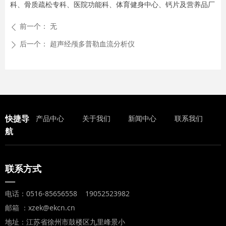
科、骨质疏松专科、医院功能科、体育健身中心、钙片及营养品厂
前一个：
无
ꄴ
后一个：
超声经颅多普勒血流分析仪
ꄲ
快捷导
产品中心
关于我们
新闻中心
联系我们
航
联系方式
—
电话：0516-85656558 19052523982
邮箱 ：xzek@ekcn.cn
地址：江苏省徐州市鼓楼区九里峰景小